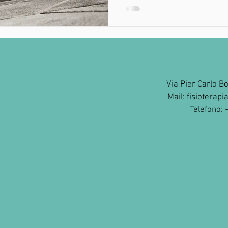
Via Pier Carlo B
Mail:
fisioterap
Telefono: