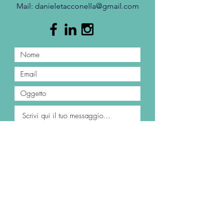
Mail: danieletacconella
@gmail.com
Invia